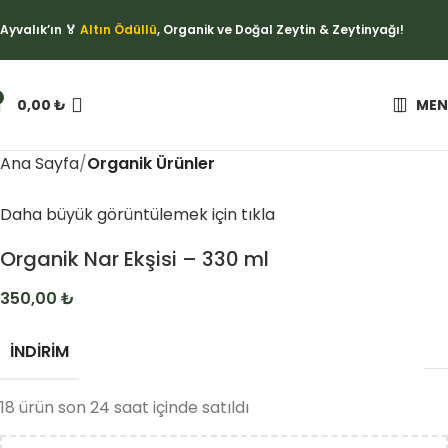
Ayvalık’ın 🏅
Altın Ödüllü
, Organik ve Doğal Zeytin & Zeytinyağı!
0,00
₺
MEN
Ana Sayfa
Organik Ürünler
Daha büyük görüntülemek için tıkla
Organik Nar Ekşisi – 330 ml
350,00
₺
İNDIRIM
18
ürün son 24 saat içinde satıldı