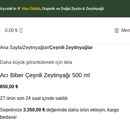
Ayvalık’ın 🏅
Altın Ödüllü
, Organik ve Doğal Zeytin & Zeytinyağı!
0,00
₺
Men
Ana Sayfa
Zeytinyağlar
Çeşnili Zeytinyağlar
Daha büyük görüntülemek için tıkla
Acı Biber Çeşnili Zeytinyağı 500 ml
650,00
₺
27
ürün son 24 saat içinde satıldı
Sepetinize
3.350,00 ₺
değerinde daha ürün ekleyin, kargo
bedava!