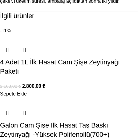
çeker.
Tüketim süresi, ambalaj açıldıktan sonra iki yıldır.
İlgili ürünler
-11%
4 Adet 1L İlk Hasat Cam Şişe Zeytinyağı
Paketi
2.800,00
₺
3.160,00
₺
Sepete Ekle
Galon Cam Şişe İlk Hasat Taş Baskı
Zeytinyağı -Yüksek Polifenollü(700+)