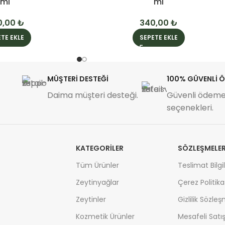
ml
ml
0,00
₺
340,00
₺
TE EKLE
SEPETE EKLE
MÜŞTERİ DESTEĞİ
100% GÜVENLİ 
Daima müşteri desteği.
Güvenli ödem
seçenekleri.
KATEGORİLER
SÖZLEŞMELE
Tüm Ürünler
Teslimat Bilgil
Zeytinyağlar
Çerez Politika
Zeytinler
Gizlilik Sözle
Kozmetik Ürünler
Mesafeli Satı