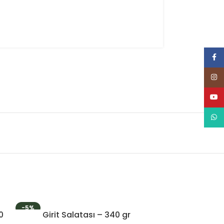
Face
Inst
YouT
What
-5%
0
Girit Salatası – 340 gr
Tatlı