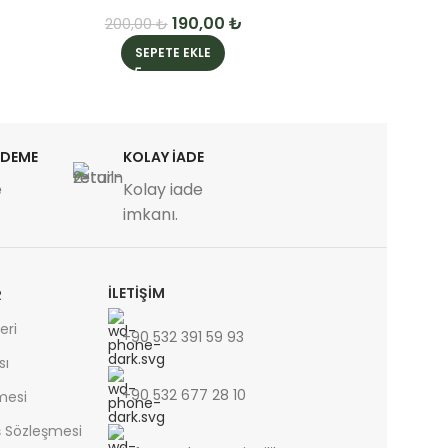
190,00
₺
200,00
₺
SEPETE EKLE
S
ÖDEME
KOLAY İADE
e
Kolay iade
imkanı.
İLETİŞİM
R
eri
+90 532 391 59 93
sı
+90 532 677 28 10
şmesi
ş Sözleşmesi