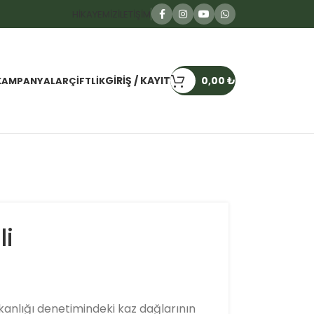
HIKAYEMIZ
İLETIŞIM
GIRIŞ / KAYIT
0,00
₺
KAMPANYALAR
ÇIFTLIK
li
kanlığı denetimindeki kaz dağlarının