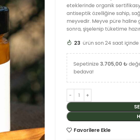
eteklerinde organik sertifikas
antiseptik özelliğine sahip, sağ
meyvedir. Meyve püre haline get
sonra, şişelenip tüketime hazır
23
ürün son 24 saat içinde 
Sepetinize
3.705,00 ₺
değe
bedava!
SE
H
Favorilere Ekle