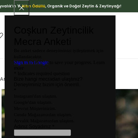
yvalık’ın 🏅
Altın Ödüllü
, Organik ve Doğal Zeytin & Zeytinyağı!
ZEYTINYAĞLAR
ZEYTINLER
KOZMETIK
Ana Sayfa
Organik Ürünler
Portakal Reçeli