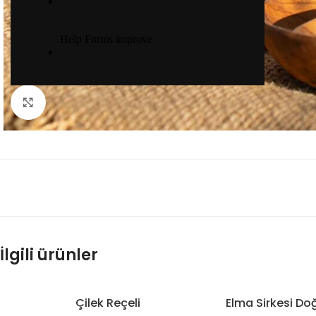
Daha büyük görüntülemek için tıkla
İlgili ürünler
Çilek Reçeli
Elma Sirkesi Do